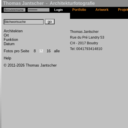
Thomas Jantscher - Architekturfotografie
Portfolio
Artwork
Proje
Architekten
Thomas Jantscher
Ort
Rue du Pré Landry 53
Funktion
CH - 2017 Boudry
Datum
Tel: 0041793414810
Fotos pro Seite
8
12
16
alle
Help
© 2011-2026 Thomas Jantscher