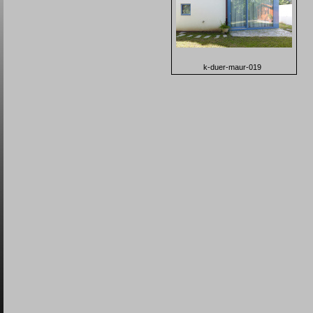
k-duer-maur-019