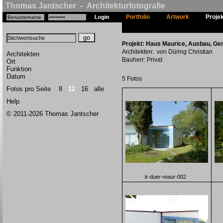
Thomas Jantscher - Architekturfotografie
Portfolio
Artwork
Proje
Projekt: Haus Maurice, Ausbau, Gen
Architekten: von Düring Christian
Architekten
Bauherr: Privat
Ort
Funktion
Datum
5 Fotos
Fotos pro Seite
8
12
16
alle
Help
© 2011-2026 Thomas Jantscher
k-duer-maur-002