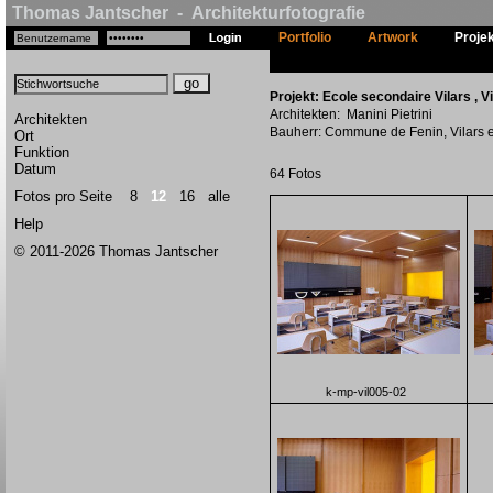
Thomas Jantscher - Architekturfotografie
Portfolio
Artwork
Proje
Projekt: Ecole secondaire Vilars , V
Architekten: Manini Pietrini
Architekten
Bauherr: Commune de Fenin, Vilars e
Ort
Funktion
Datum
64 Fotos
Fotos pro Seite
8
12
16
alle
Help
© 2011-2026 Thomas Jantscher
k-mp-vil005-02