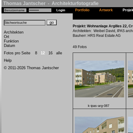
Thomas Jantscher - Architekturfotografie
Portfolio
Artwork
Proje
Projekt: Wohnanlage Argilles 22, C
Architekten: Weibel David, IPAS arch
Architekten
Bauherr: HRS Real Estate AG
Ort
Funktion
Datum
49 Fotos
Fotos pro Seite
8
12
16
alle
Help
© 2011-2026 Thomas Jantscher
k-ipas-arg-087