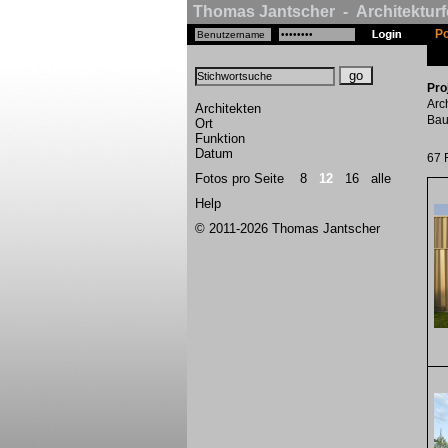
Thomas Jantscher - Architekturf
Po
Pro
Arc
Architekten
Bau
Ort
Funktion
Datum
67 
Fotos pro Seite
8
12
16
alle
Help
© 2011-2026 Thomas Jantscher