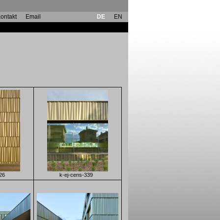
ontakt
Email
DE
EN
26
k-ej-cens-339