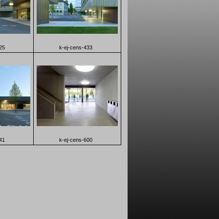
25
k-ej-cens-433
41
k-ej-cens-600