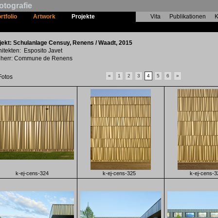
otografie
rtfolio
Artwork
Projekte
Vita
Publikationen
K
Schulanlage Censuy
jekt: Schulanlage Censuy, Renens / Waadt, 2015
hitekten: Esposito Javet
herr: Commune de Renens
«
1
2
3
4
5
6
»
Fotos
k-ej-cens-324
k-ej-cens-325
k-ej-cens-3