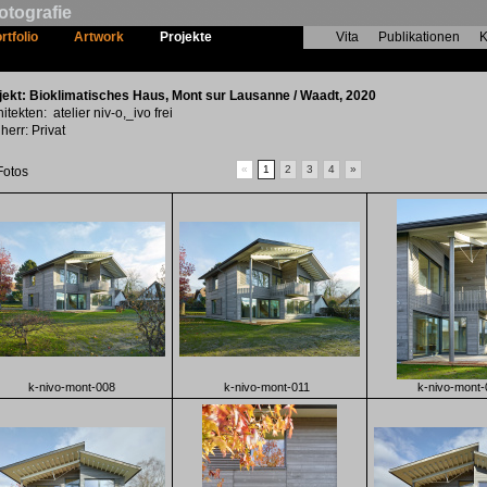
otografie
rtfolio
Artwork
Projekte
Vita
Publikationen
K
Bioklimatisches Haus
jekt: Bioklimatisches Haus, Mont sur Lausanne / Waadt, 2020
itekten: atelier niv-o,_ivo frei
herr: Privat
«
1
2
3
4
»
Fotos
k-nivo-mont-008
k-nivo-mont-011
k-nivo-mont-