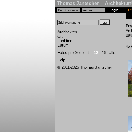
Thomas Jantscher - Architekturf
Po
Pro
Arch
Architekten
Bau
Ort
Funktion
Datum
45 
Fotos pro Seite
8
12
16
alle
Help
© 2011-2026 Thomas Jantscher