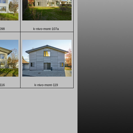
098
k-nivo-mont-107a
116
k-nivo-mont-119