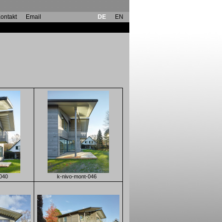
ontakt
Email
DE
EN
040
k-nivo-mont-046