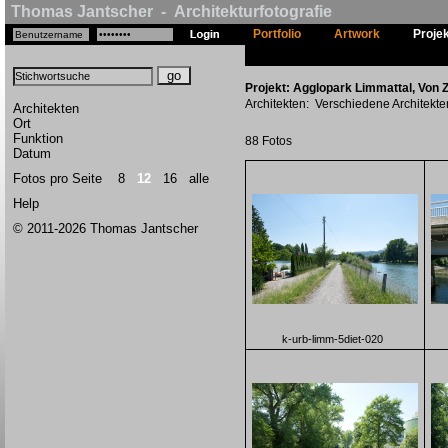
Thomas Jantscher - Architekturfotografie
Portfolio
Artwork
Proje
Projekt: Agglopark Limmattal, Von 
Architekten: Verschiedene Architekte
Architekten
Ort
Funktion
88 Fotos
Datum
Fotos pro Seite
8
12
16
alle
Help
© 2011-2026 Thomas Jantscher
k-urb-limm-5diet-020