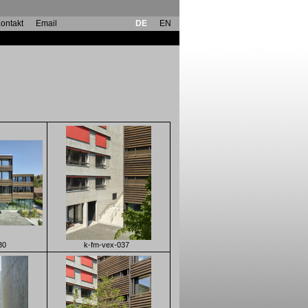
ontakt
Email
DE
EN
gebäude
30
k-fm-vex-037