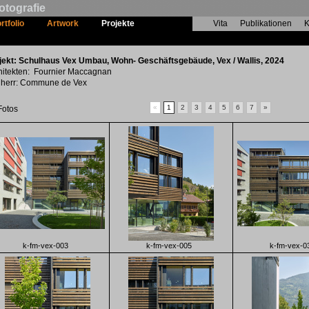
otografie
rtfolio
Artwork
Projekte
Vita
Publikationen
K
Schulhaus Vex Umbau, Wohn- Geschäfts
jekt: Schulhaus Vex Umbau, Wohn- Geschäftsgebäude, Vex / Wallis, 2024
hitekten: Fournier Maccagnan
herr: Commune de Vex
«
1
2
3
4
5
6
7
»
Fotos
k-fm-vex-003
k-fm-vex-005
k-fm-vex-0