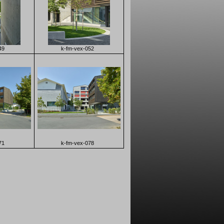
49
k-fm-vex-052
71
k-fm-vex-078