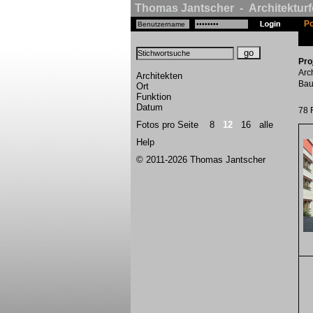
Thomas Jantscher - Architekturf
Po
Pro
Arc
Architekten
Bau
Ort
Funktion
Datum
78 
Fotos pro Seite
8
12
16
alle
Help
© 2011-2026 Thomas Jantscher