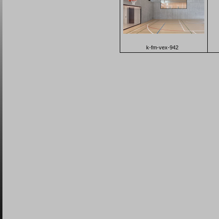
k-fm-vex-942