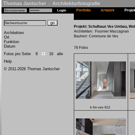
Thomas Jantscher - Architekturfotografie
Portfolio
Artwork
Proje
Projekt: Schulhaus Vex Umbau, Woh
Architekten: Fournier Maccagnan
Architekten
Bauherr: Commune de Vex
Ort
Funktion
Datum
78 Fotos
Fotos pro Seite
8
12
16
alle
Help
© 2011-2026 Thomas Jantscher
k-fm-vex-913