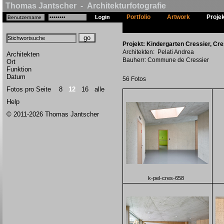
Thomas Jantscher - Architekturfotografie
Portfolio
Artwork
Proje
Projekt: Kindergarten Cressier, Cr
Architekten: Pelati Andrea
Architekten
Bauherr: Commune de Cressier
Ort
Funktion
Datum
56 Fotos
Fotos pro Seite
8
12
16
alle
Help
© 2011-2026 Thomas Jantscher
k-pel-cres-658