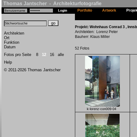
Thomas Jantscher - Architekturfotografie
Portfolio
Artwork
Proje
Projekt: Wohnhaus Conrad 3 , Innsbr
Architekten: Lorenz Peter
Architekten
Bauherr: Klaus Miller
Ort
Funktion
Datum
52 Fotos
Fotos pro Seite
8
12
16
alle
Help
© 2011-2026 Thomas Jantscher
k-lorenz-con009-04