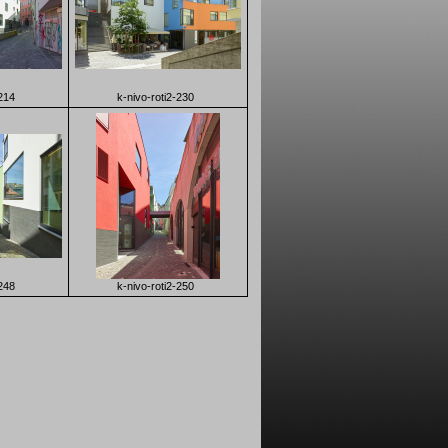
-214
k-nivo-roti2-230
-248
k-nivo-roti2-250