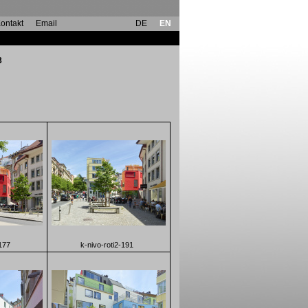
ontakt
Email
DE
EN
ionbuilding
3
-177
k-nivo-roti2-191