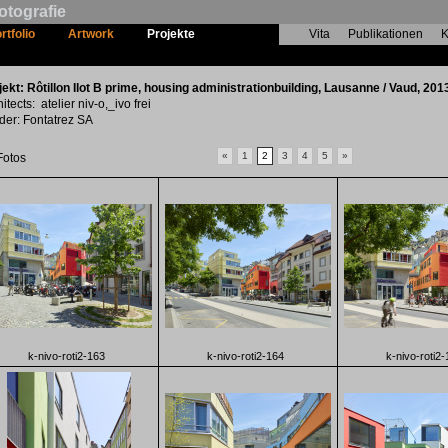
otografie
rtfolio
Artwork
Projekte
Vita
Publikationen
K
Rôtillon Ilot B prime, housing administrat
jekt: Rôtillon Ilot B prime, housing administrationbuilding, Lausanne / Vaud, 201
itects: atelier niv-o,_ivo frei
lder: Fontatrez SA
«
1
2
3
4
5
»
Fotos
k-nivo-roti2-163
k-nivo-roti2-164
k-nivo-roti2