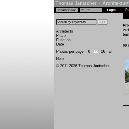
Thomas Jantscher - Architekturf
Po
Pro
Arch
Architects
bui
Place
Function
Date
60 
Photos per page
8
12
16
all
Help
© 2011-2026 Thomas Jantscher