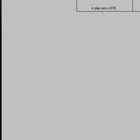
k-plar-pen-c078