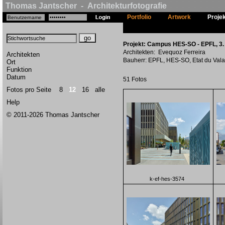
Thomas Jantscher - Architekturfotografie
Portfolio
Artwork
Proje
Projekt: Campus HES-SO - EPFL, 3. P
Architekten: Evequoz Ferreira
Architekten
Bauherr: EPFL, HES-SO, Etat du Vala
Ort
Funktion
Datum
51 Fotos
Fotos pro Seite
8
12
16
alle
Help
© 2011-2026 Thomas Jantscher
k-ef-hes-3574