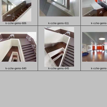
k-cche-gems-606
k-cche-gems-611
k-cche-gems
k-cche-gems-640
k-cche-gems-645
k-cche-gems