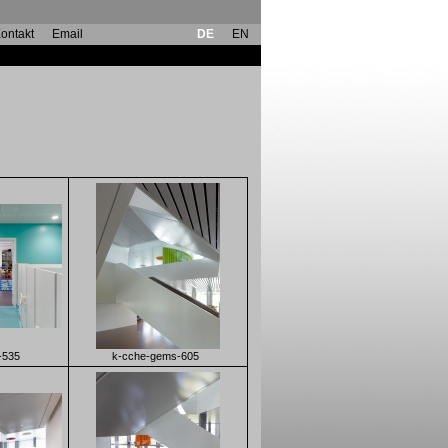
ontakt
Email
DE
EN
-535
k-cche-gems-605