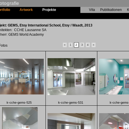
otografie
rtfolio
Artwork
Projekte
Vita
Publikationen
K
GEMS, Etoy International School
jekt: GEMS, Etoy International School, Etoy / Waadt, 2013
hitekten: CCHE Lausanne SA
herr: GEMS World Academy
«
1
2
3
4
»
Fotos
k-cche-gems-525
k-cche-gems-531
k-cche-gems