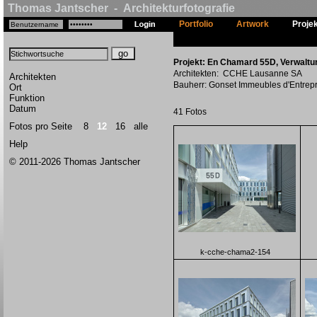
Thomas Jantscher - Architekturfotografie
Portfolio
Artwork
Proje
Projekt: En Chamard 55D, Verwaltu
Architekten: CCHE Lausanne SA
Architekten
Bauherr: Gonset Immeubles d'Entrep
Ort
Funktion
Datum
41 Fotos
Fotos pro Seite
8
12
16
alle
Help
© 2011-2026 Thomas Jantscher
k-cche-chama2-154