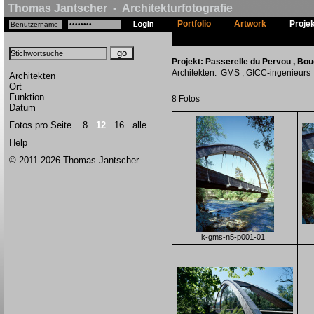
Thomas Jantscher - Architekturfotografie
Portfolio
Artwork
Proje
Projekt: Passerelle du Pervou , Bo
Architekten: GMS , GICC-ingenieurs
Architekten
Ort
Funktion
8 Fotos
Datum
Fotos pro Seite
8
12
16
alle
Help
© 2011-2026 Thomas Jantscher
k-gms-n5-p001-01