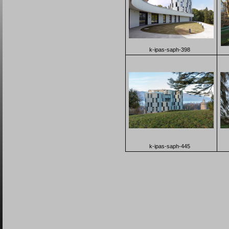
k-ipas-saph-398
k-ipas-saph-445