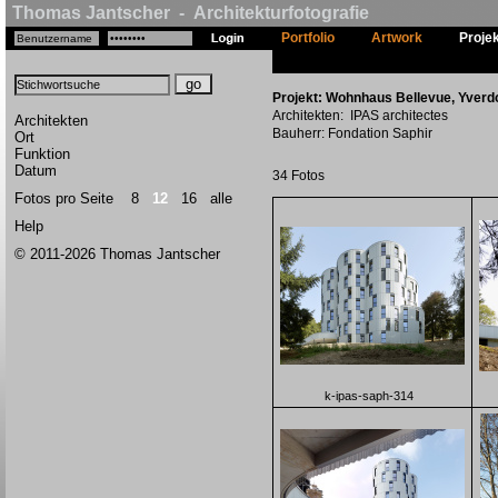
Thomas Jantscher - Architekturfotografie
Portfolio
Artwork
Proje
Projekt: Wohnhaus Bellevue, Yverdo
Architekten: IPAS architectes
Architekten
Bauherr: Fondation Saphir
Ort
Funktion
Datum
34 Fotos
Fotos pro Seite
8
12
16
alle
Help
© 2011-2026 Thomas Jantscher
k-ipas-saph-314