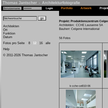
Thomas Jantscher - Architekturfotografie
Portfolio
Artwork
Proje
Projekt: Produktionszentrum Celge
Architekten: CCHE Lausanne SA
Architekten
Bauherr: Celgene International
Ort
Funktion
Datum
56 Fotos
Fotos pro Seite
8
12
16
alle
Help
© 2011-2026 Thomas Jantscher
k-cche-cel010-06