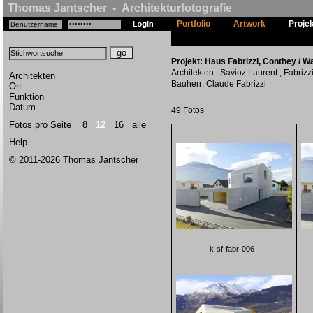
Thomas Jantscher - Architekturfotografie
Portfolio
Artwork
Proje
Projekt: Haus Fabrizzi, Conthey / Wa
Architekten: Savioz Laurent , Fabriz
Architekten
Bauherr: Claude Fabrizzi
Ort
Funktion
Datum
49 Fotos
Fotos pro Seite
8
12
16
alle
Help
© 2011-2026 Thomas Jantscher
k-sf-fabr-006