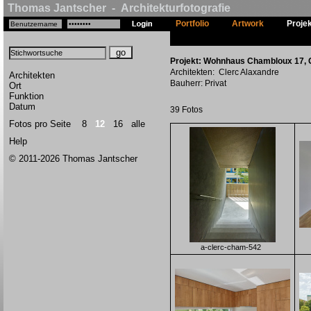
Thomas Jantscher - Architekturfotografie
Portfolio
Artwork
Proje
Projekt: Wohnhaus Chambloux 17, G
Architekten: Clerc Alaxandre
Architekten
Bauherr: Privat
Ort
Funktion
Datum
39 Fotos
Fotos pro Seite
8
12
16
alle
Help
© 2011-2026 Thomas Jantscher
a-clerc-cham-542