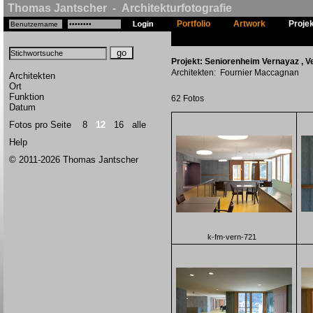
Thomas Jantscher - Architekturfotografie
Portfolio
Artwork
Proje
Projekt: Seniorenheim Vernayaz , Ve
Architekten: Fournier Maccagnan
Architekten
Ort
Funktion
62 Fotos
Datum
Fotos pro Seite
8
12
16
alle
Help
© 2011-2026 Thomas Jantscher
k-fm-vern-721