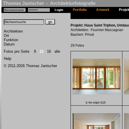
Thomas Jantscher - Architekturfotografie
Portfolio
Artwork
Proje
Projekt: Haus Saint Triphon, Umbau 
Architekten: Fournier Maccagnan
Architekten
Bauherr: Privat
Ort
Funktion
Datum
29 Fotos
Fotos pro Seite
8
12
16
alle
Help
© 2011-2026 Thomas Jantscher
k-fm-triph-515