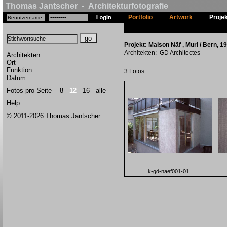
Thomas Jantscher - Architekturfotografie
Portfolio
Artwork
Proje
Projekt: Maison Näf , Muri / Bern, 1
Architekten: GD Architectes
Architekten
Ort
Funktion
3 Fotos
Datum
Fotos pro Seite
8
12
16
alle
Help
© 2011-2026 Thomas Jantscher
k-gd-naef001-01