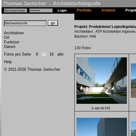
Thomas Jantscher - Architekturfotografie
Portfolio
Artwork
Proje
Projekt: Produktions/ Logistikgebäud
Architekten: ATP Architekten Ingenie
Architekten
Bauherr: Hilti
Ort
Funktion
Datum
130 Fotos
Fotos pro Seite
8
12
16
alle
Help
© 2011-2026 Thomas Jantscher
k-atp-hil-242