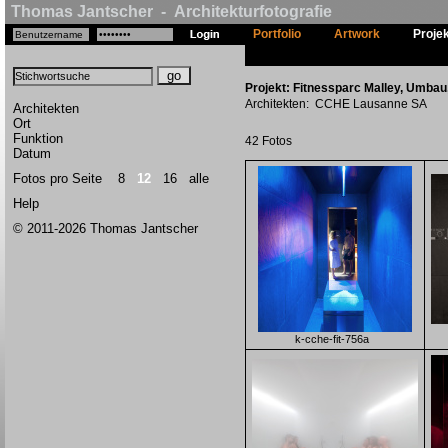
Thomas Jantscher - Architekturfotografie
Portfolio
Artwork
Proje
Projekt: Fitnessparc Malley, Umbau
Architekten: CCHE Lausanne SA
Architekten
Ort
Funktion
42 Fotos
Datum
Fotos pro Seite
8
12
16
alle
Help
© 2011-2026 Thomas Jantscher
k-cche-fit-756a