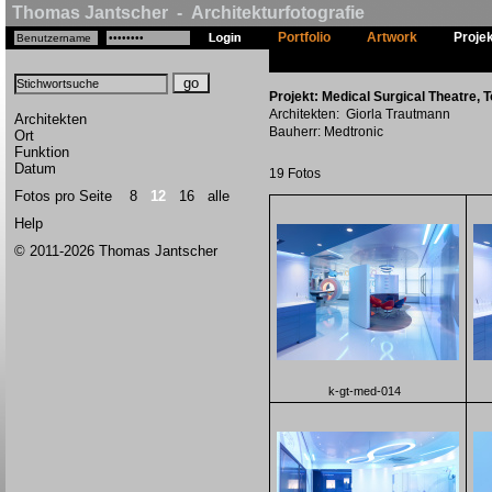
Thomas Jantscher - Architekturfotografie
Portfolio
Artwork
Proje
Projekt: Medical Surgical Theatre, 
Architekten: Giorla Trautmann
Architekten
Bauherr: Medtronic
Ort
Funktion
Datum
19 Fotos
Fotos pro Seite
8
12
16
alle
Help
© 2011-2026 Thomas Jantscher
k-gt-med-014