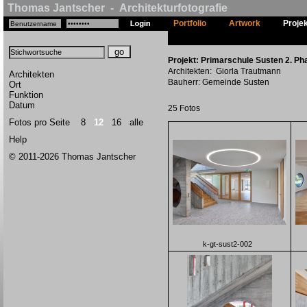
Thomas Jantscher - Architekturfotografie
Portfolio
Artwork
Proje
Projekt: Primarschule Susten 2. Pha
Architekten: Giorla Trautmann
Architekten
Bauherr: Gemeinde Susten
Ort
Funktion
Datum
25 Fotos
Fotos pro Seite
8
12
16
alle
Help
© 2011-2026 Thomas Jantscher
k-gt-sust2-002