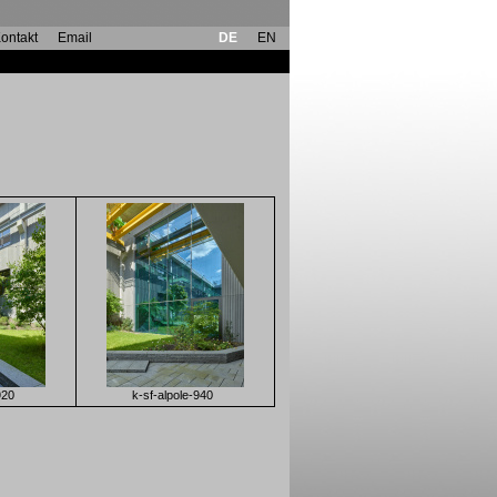
ontakt
Email
DE
EN
920
k-sf-alpole-940