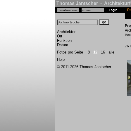
Thomas Jantscher - Architekturf
Po
Pro
Arc
Architekten
Bau
Ort
Funktion
Datum
76 
Fotos pro Seite
8
12
16
alle
Help
© 2011-2026 Thomas Jantscher