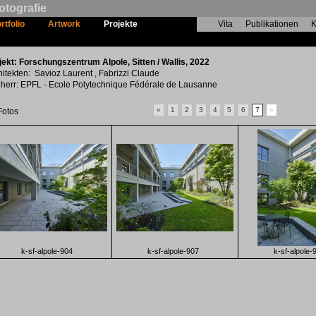
otografie
rtfolio
Artwork
Projekte
Vita
Publikationen
K
Forschungszentrum Alpole
jekt: Forschungszentrum Alpole, Sitten / Wallis, 2022
hitekten: Savioz Laurent , Fabrizzi Claude
herr: EPFL - Ecole Polytechnique Fédérale de Lausanne
«
1
2
3
4
5
6
7
»
Fotos
k-sf-alpole-904
k-sf-alpole-907
k-sf-alpole-