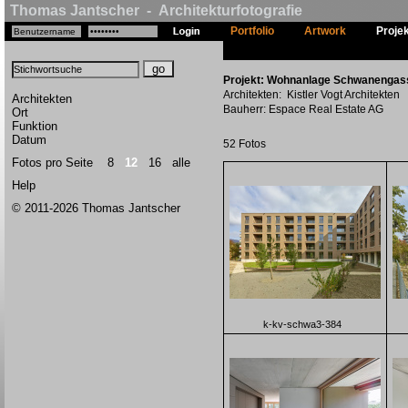
Thomas Jantscher - Architekturfotografie
Portfolio
Artwork
Proje
Projekt: Wohnanlage Schwanengasse
Architekten: Kistler Vogt Architekten
Architekten
Bauherr: Espace Real Estate AG
Ort
Funktion
Datum
52 Fotos
Fotos pro Seite
8
12
16
alle
Help
© 2011-2026 Thomas Jantscher
k-kv-schwa3-384