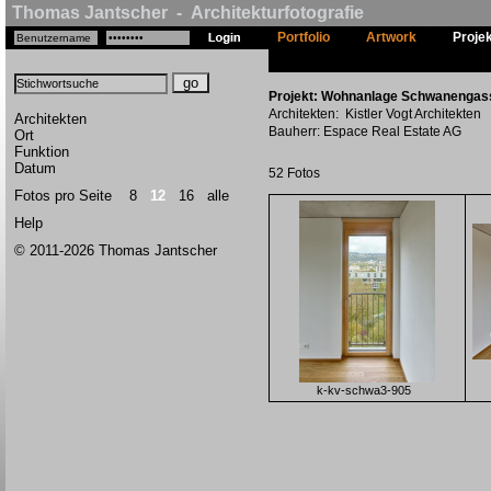
Thomas Jantscher - Architekturfotografie
Portfolio
Artwork
Proje
Projekt: Wohnanlage Schwanengasse
Architekten: Kistler Vogt Architekten
Architekten
Bauherr: Espace Real Estate AG
Ort
Funktion
Datum
52 Fotos
Fotos pro Seite
8
12
16
alle
Help
© 2011-2026 Thomas Jantscher
k-kv-schwa3-905