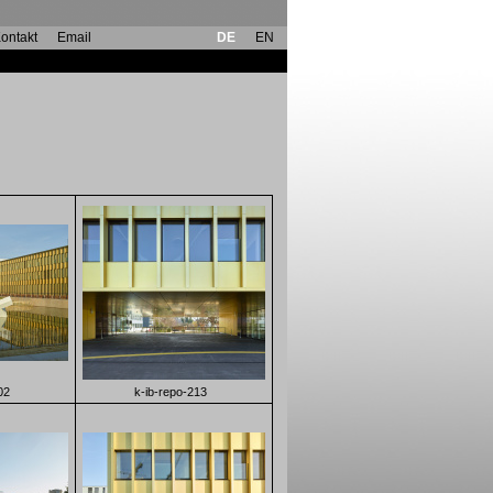
ontakt
Email
DE
EN
02
k-ib-repo-213