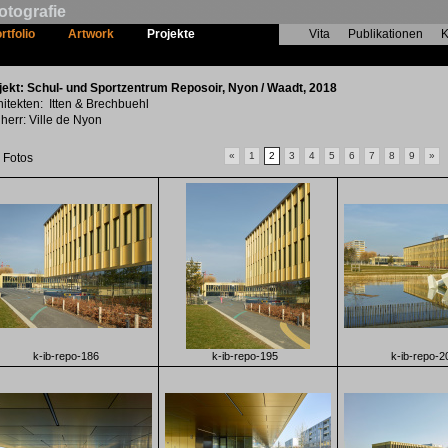
otografie
rtfolio
Artwork
Projekte
Vita
Publikationen
K
Schul- und Sportzentrum Reposoir
jekt: Schul- und Sportzentrum Reposoir, Nyon / Waadt, 2018
hitekten: Itten & Brechbuehl
herr: Ville de Nyon
«
1
2
3
4
5
6
7
8
9
»
 Fotos
k-ib-repo-186
k-ib-repo-195
k-ib-repo-2