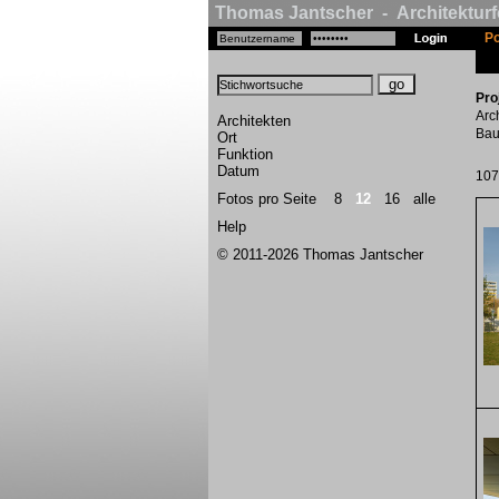
Thomas Jantscher - Architekturf
Po
Pro
Arc
Architekten
Bau
Ort
Funktion
Datum
107
Fotos pro Seite
8
12
16
alle
Help
© 2011-2026 Thomas Jantscher