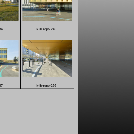
34
k-ib-repo-246
87
k-ib-repo-299