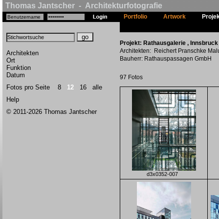
Thomas Jantscher - Architekturfotografie
Portfolio
Artwork
Proje
Projekt: Rathausgalerie , Innsbruck 
Architekten: Reichert Pranschke Malu
Architekten
Bauherr: Rathauspassagen GmbH
Ort
Funktion
Datum
97 Fotos
Fotos pro Seite
8
12
16
alle
Help
© 2011-2026 Thomas Jantscher
d3x0352-007