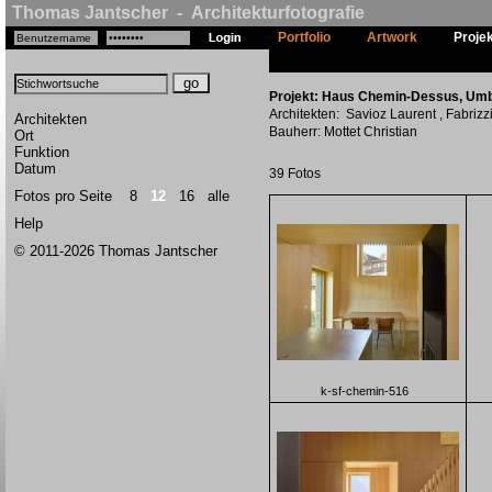
Thomas Jantscher - Architekturfotografie
Portfolio
Artwork
Proje
Projekt: Haus Chemin-Dessus, Umba
Architekten: Savioz Laurent , Fabriz
Architekten
Bauherr: Mottet Christian
Ort
Funktion
Datum
39 Fotos
Fotos pro Seite
8
12
16
alle
Help
© 2011-2026 Thomas Jantscher
k-sf-chemin-516