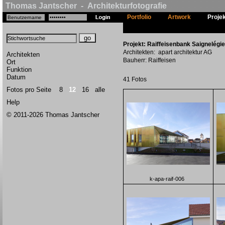
Thomas Jantscher - Architekturfotografie
Portfolio
Artwork
Proje
Projekt: Raiffeisenbank Saignelégier
Architekten: apart architektur AG
Architekten
Bauherr: Raiffeisen
Ort
Funktion
Datum
41 Fotos
Fotos pro Seite
8
12
16
alle
Help
© 2011-2026 Thomas Jantscher
k-apa-raif-006