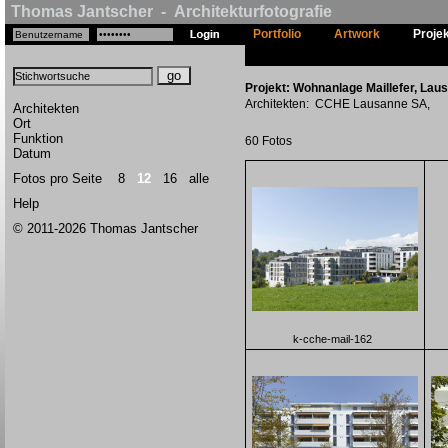
Thomas Jantscher - Architekturfotografie
Portfolio
Artwork
Proje
Projekt: Wohnanlage Maillefer, Lau
Architekten: CCHE Lausanne SA,
Architekten
Ort
Funktion
60 Fotos
Datum
Fotos pro Seite
8
12
16
alle
Help
© 2011-2026 Thomas Jantscher
k-cche-mail-162