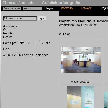
Thomas Jantscher - Architekturfotografie
Portfolio
Artwork
Proje
Projekt: R&S Tirol Consult , Innsbruc
Architekten: Hakl Karl-Heinz
Architekten
Ort
Funktion
25 Fotos
Datum
Fotos pro Seite
8
12
16
alle
Help
© 2011-2026 Thomas Jantscher
w-acc-rs001-01