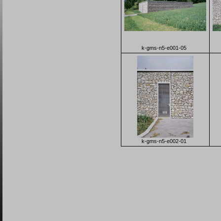
k-gms-n5-e001-05
k-gms-n5-e002-01