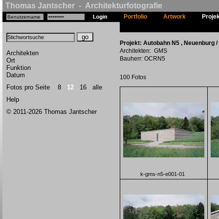
Thomas Jantscher - Architekturfotografie
Portfolio
Artwork
Proje
Projekt: Autobahn N5 , Neuenburg 
Architekten: GMS
Architekten
Bauherr: OCRN5
Ort
Funktion
Datum
100 Fotos
Fotos pro Seite
8
12
16
alle
Help
© 2011-2026 Thomas Jantscher
k-gms-n5-e001-01