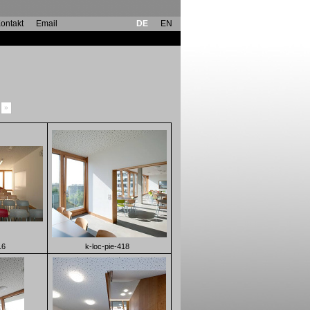
ontakt
Email
DE
EN
»
16
k-loc-pie-418