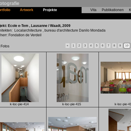
otografie
rtfolio
Artwork
Projekte
Vita
Publikationen
K
Ecole e-Tem
jekt: Ecole e-Tem , Lausanne / Waadt, 2009
hitekten: Localarchitecture , bureau d'architecture Danilo Mondada
herr: Fondation de Verdeil
«
1
2
3
4
5
6
7
8
9
10
 Fotos
k-loc-pie-414
k-loc-pie-415
k-loc-pie-4