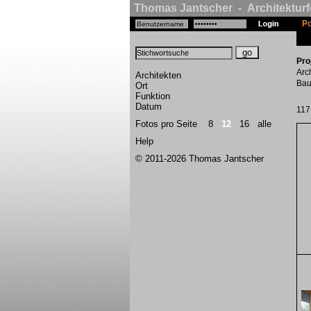
Thomas Jantscher - Architekturf
Po
Pro
Arc
Architekten
Bau
Ort
Funktion
Datum
117
Fotos pro Seite
8
12
16
alle
Help
© 2011-2026 Thomas Jantscher