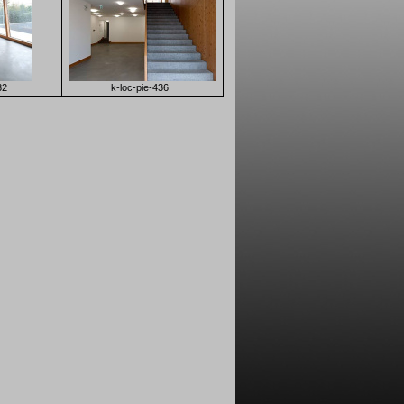
32
k-loc-pie-436