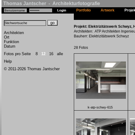
Thomas Jantscher - Architekturfotografie
Portfolio
Artwork
Proje
Projekt: Elektrizitätswerk Schwyz, 
Architekten: ATP Architekten Ingenie
Architekten
Bauherr: Elektrizitätswerk Schwyz
Ort
Funktion
Datum
28 Fotos
Fotos pro Seite
8
12
16
alle
Help
© 2011-2026 Thomas Jantscher
k-atp-schwy-615