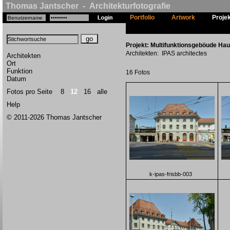
Thomas Jantscher - Architekturfotografie
Portfolio
Artwork
Proje
Projekt: Multifunktionsgeböude Hau
Architekten: IPAS architectes
Architekten
Ort
Funktion
16 Fotos
Datum
Fotos pro Seite
8
12
16
alle
Help
© 2011-2026 Thomas Jantscher
k-ipas-frisbb-003