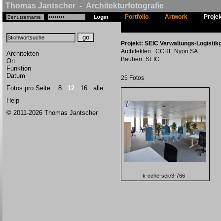
Thomas Jantscher - Architekturfotografie
Portfolio
Artwork
Proje
Projekt: SEIC Verwaltungs-Logistik
Architekten: CCHE Nyon SA
Architekten
Bauherr: SEIC
Ort
Funktion
Datum
25 Fotos
Fotos pro Seite
8
12
16
alle
Help
© 2011-2026 Thomas Jantscher
k-cche-seic3-766