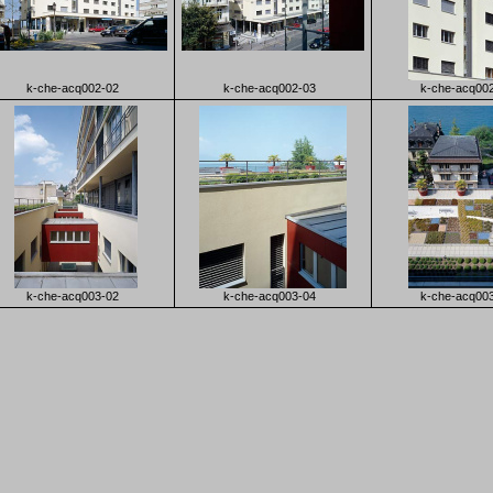
k-che-acq002-02
k-che-acq002-03
k-che-acq00
k-che-acq003-02
k-che-acq003-04
k-che-acq00