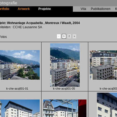
otografie
rtfolio
Artwork
Projekte
Vita
Publikationen
K
Wohnanlage Acquabella
jekt: Wohnanlage Acquabella , Montreux / Waadt, 2004
hitekten: CCHE Lausanne SA
«
1
2
»
Fotos
k-che-acq001-01
k-che-acq001-05
k-che-acq00