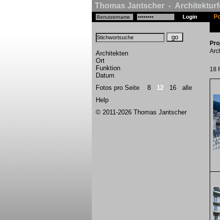
Thomas Jantscher - Architekturf
Po
Pro
Arc
Architekten
Ort
Funktion
18 
Datum
Fotos pro Seite
8
12
16
alle
Help
© 2011-2026 Thomas Jantscher