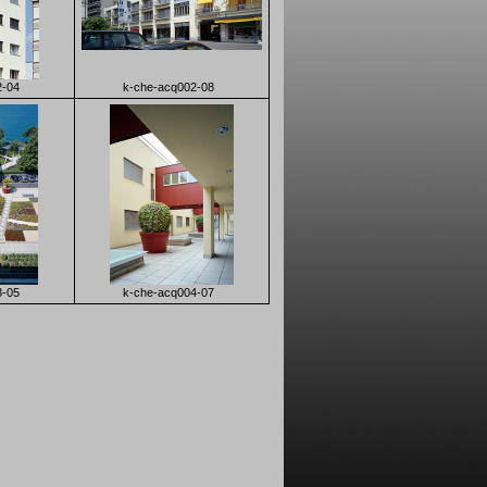
2-04
k-che-acq002-08
3-05
k-che-acq004-07