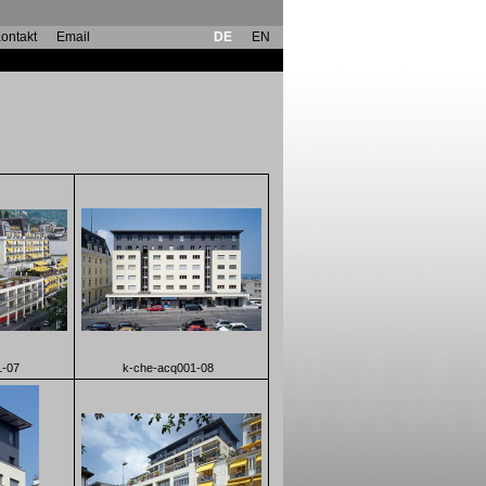
ontakt
Email
DE
EN
1-07
k-che-acq001-08