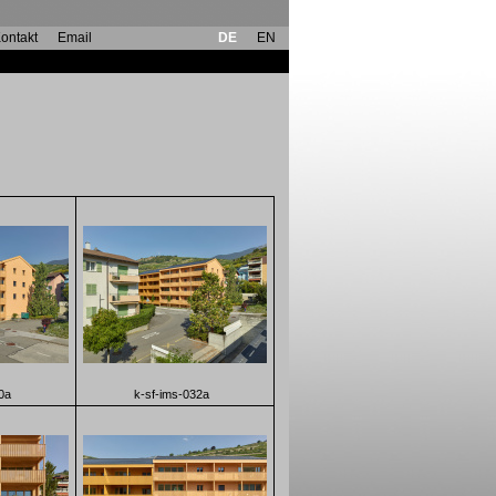
ontakt
Email
DE
EN
0a
k-sf-ims-032a