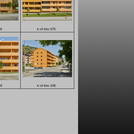
66
k-sf-ims-075
89
k-sf-ims-106