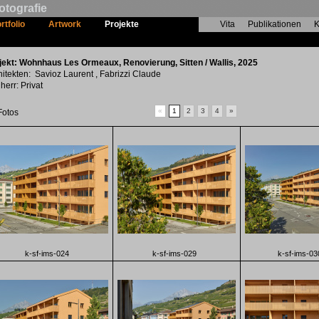
otografie
rtfolio
Artwork
Projekte
Vita
Publikationen
K
Wohnhaus Les Ormeaux, Renovierung
jekt: Wohnhaus Les Ormeaux, Renovierung, Sitten / Wallis, 2025
hitekten: Savioz Laurent , Fabrizzi Claude
herr: Privat
«
1
2
3
4
»
Fotos
k-sf-ims-024
k-sf-ims-029
k-sf-ims-03