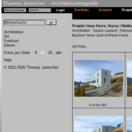
Thomas Jantscher - Architekturfotografie
Portfolio
Artwork
Proje
Projekt: Haus Favre, Veyraz / Wallis
Architekten: Savioz Laurent , Fabriz
Architekten
Bauherr: Anne José et Pierre Favre
Ort
Funktion
Datum
29 Fotos
Fotos pro Seite
8
12
16
alle
Help
© 2011-2026 Thomas Jantscher
k-sf-fav-001