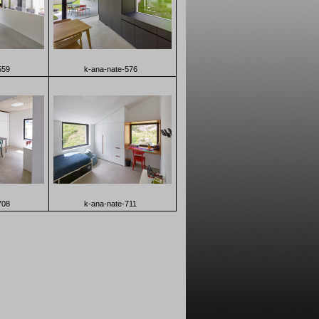
559
k-ana-nate-576
708
k-ana-nate-711