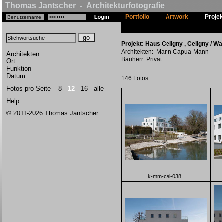
Thomas Jantscher - Architekturfotografie
Portfolio
Artwork
Proje
Projekt: Haus Celigny , Celigny / W
Architekten: Mann Capua-Mann
Architekten
Bauherr: Privat
Ort
Funktion
Datum
146 Fotos
Fotos pro Seite
8
12
16
alle
Help
© 2011-2026 Thomas Jantscher
k-mm-cel-038