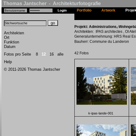
Thomas Jantscher - Architekturfotografie
Portfolio
Artwork
Proje
Projekt: Administrations,-Wohngeb
Architekten: IPAS architectes , OI Atel
Architekten
Generalunternehmung: HRS Real Es
Ort
Bauherr: Commune du Landeron
Funktion
Datum
42 Fotos
Fotos pro Seite
8
12
16
alle
Help
© 2011-2026 Thomas Jantscher
k-ipas-lande-001