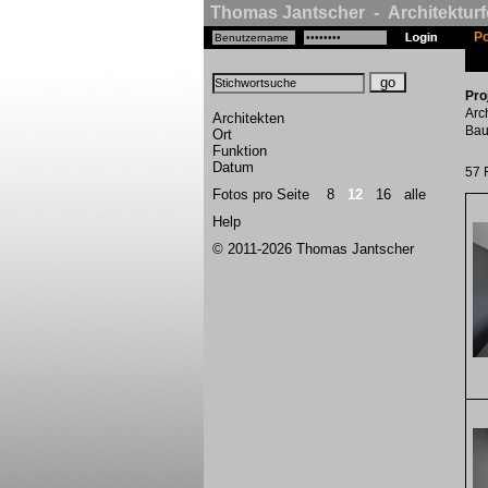
Thomas Jantscher - Architekturf
Po
Pro
Arc
Architekten
Bau
Ort
Funktion
Datum
57 
Fotos pro Seite
8
12
16
alle
Help
© 2011-2026 Thomas Jantscher