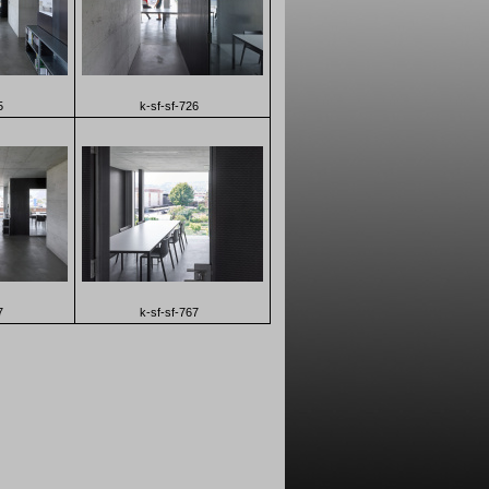
5
k-sf-sf-726
7
k-sf-sf-767