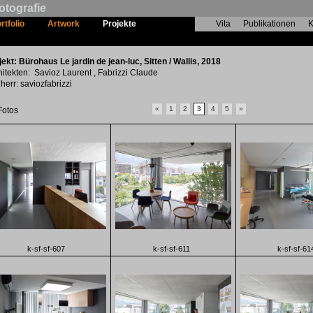
otografie
rtfolio
Artwork
Projekte
Vita
Publikationen
K
Bürohaus Le jardin de jean-luc
jekt: Bürohaus Le jardin de jean-luc, Sitten / Wallis, 2018
hitekten: Savioz Laurent , Fabrizzi Claude
herr: saviozfabrizzi
«
1
2
3
4
5
»
Fotos
k-sf-sf-607
k-sf-sf-611
k-sf-sf-61