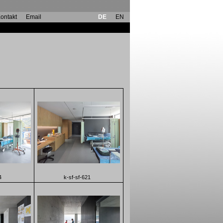
ontakt
Email
DE
EN
4
k-sf-sf-621