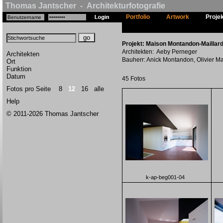
Thomas Jantscher - Architekturfotografie
Portfolio
Artwork
Proje
Projekt: Maison Montandon-Maillard
Architekten: Aeby Perneger
Architekten
Bauherr: Anick Montandon, Olivier Ma
Ort
Funktion
Datum
45 Fotos
Fotos pro Seite
8
12
16
alle
Help
© 2011-2026 Thomas Jantscher
k-ap-beg001-04